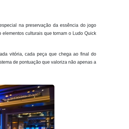
special na preservação da essência do jogo
do elementos culturais que tornam o Ludo Quick
da vitória, cada peça que chega ao final do
istema de pontuação que valoriza não apenas a