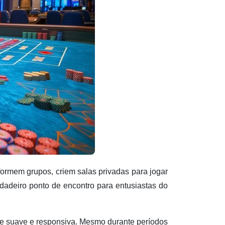
 formem grupos, criem salas privadas para jogar
adeiro ponto de encontro para entusiastas do
ade suave e responsiva. Mesmo durante períodos