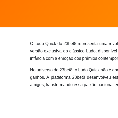
O Ludo Quick do 23bet8 representa uma revoluc
versão exclusiva do clássico Ludo, disponíve
infância com a emoção dos prêmios contempo
No universo do 23bet8, o Ludo Quick não é ap
ganhos. A plataforma 23bet8 desenvolveu est
amigos, transformando essa paixão nacional e