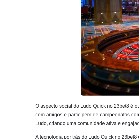
O aspecto social do Ludo Quick no 23bet8 é out
com amigos e participem de campeonatos comu
Ludo, criando uma comunidade ativa e engaja
A tecnologia por trás do Ludo Quick no 23bet8