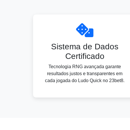
Sistema de Dados
Certificado
Tecnologia RNG avançada garante
resultados justos e transparentes em
cada jogada do Ludo Quick no 23bet8.