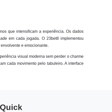
os que intensificam a experiência. Os dados
quidade em cada jogada. O 23bet8 implementou
 envolvente e emocionante.
periência visual moderna sem perder o charme
am cada movimento pelo tabuleiro. A interface
 Quick