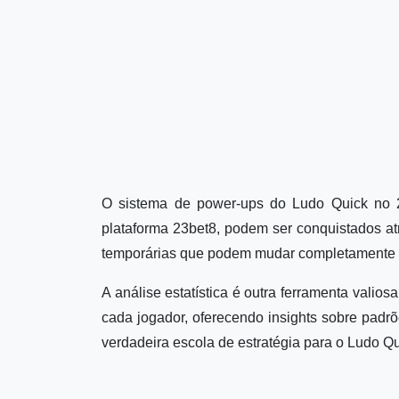
O sistema de power-ups do Ludo Quick no 23
plataforma 23bet8, podem ser conquistados at
temporárias que podem mudar completamente o
A análise estatística é outra ferramenta vali
cada jogador, oferecendo insights sobre padr
verdadeira escola de estratégia para o Ludo Qu