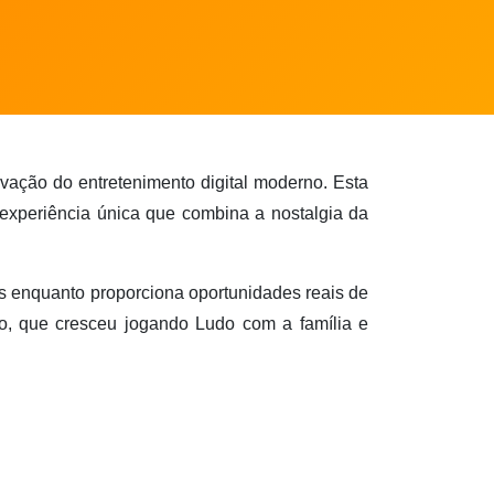
ovação do entretenimento digital moderno. Esta
 experiência única que combina a nostalgia da
s enquanto proporciona oportunidades reais de
ro, que cresceu jogando Ludo com a família e